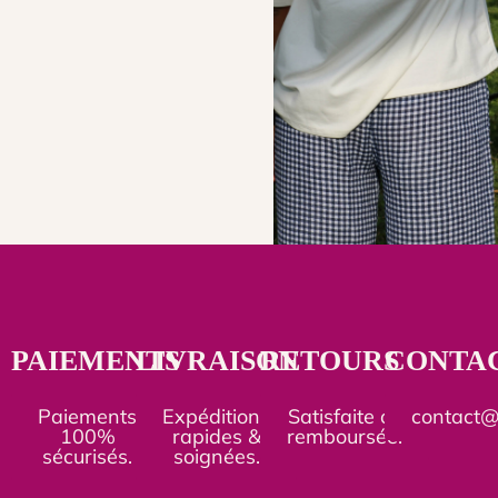
PAIEMENTS
LIVRAISON
RETOURS
CONTA
Paiements
Expéditions
Satisfaite ou
contact
100%
rapides &
remboursée.
sécurisés.
soignées.