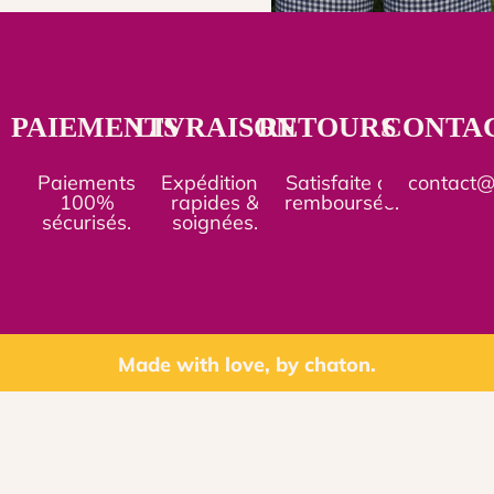
PAIEMENTS
LIVRAISON
RETOURS
CONTA
Paiements
Expéditions
Satisfaite ou
contact
100%
rapides &
remboursée.
sécurisés.
soignées.
Made with love, by chaton.