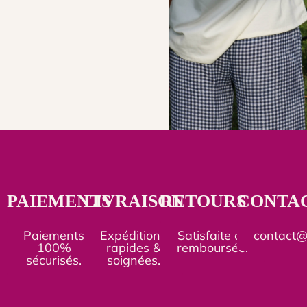
PAIEMENTS
LIVRAISON
RETOURS
CONTA
Paiements
Expéditions
Satisfaite ou
contact
100%
rapides &
remboursée.
sécurisés.
soignées.