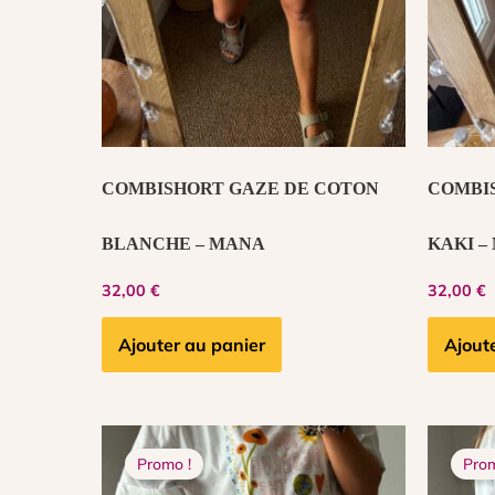
COMBISHORT GAZE DE COTON
COMBI
BLANCHE – MANA
KAKI –
32,00
€
32,00
€
Ajouter au panier
Ajout
Le
Le
prix
prix
Promo !
Prom
initial
actuel
était :
est :