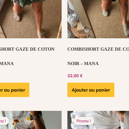
SHORT GAZE DE COTON
COMBISHORT GAZE DE C
 MANA
NOIR – MANA
32,00
€
er au panier
Ajouter au panier
Le
Le
Le
Le
prix
prix
prix
prix
o !
Promo !
initial
actuel
initial
actuel
était :
est :
était :
est :