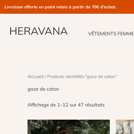
Aller
Livraison offerte en point relais à partir de 70€ d'achat.
au
contenu
HERAVANA
VÊTEMENTS FEMM
Accueil
/ Produits identifiés “gaze de coton”
gaze de coton
Affichage de 1–12 sur 47 résultats