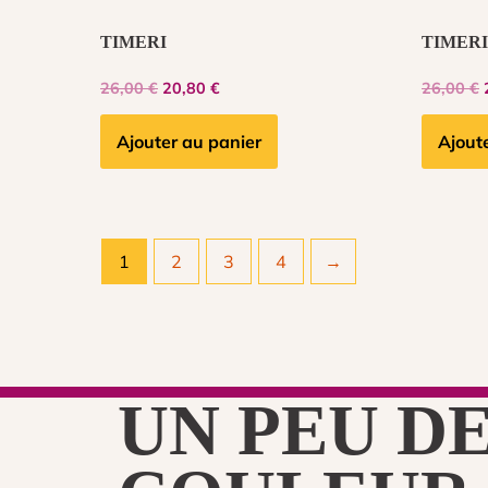
TIMERI
TIMERI
26,00
€
20,80
€
26,00
€
Ajouter au panier
Ajout
1
2
3
4
→
UN PEU D