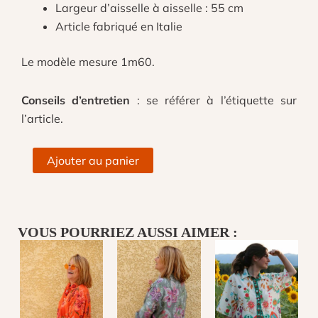
Largeur d’aisselle à aisselle : 55 cm
Article fabriqué en Italie
Le modèle mesure 1m60.
Conseils d’entretien
: se référer à l’étiquette sur
l’article.
quantité
Ajouter au panier
de
Blouse
noeuds
sur
VOUS POURRIEZ AUSSI AIMER :
l'avant
à
rayures
bleu