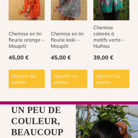
-
Anapa
Chemise
Chemise en lin
Chemise en lin
colorée à
fleurie orange –
fleurie kaki –
motifs verte –
Maupiti
Maupiti
Nuihau
45,00
€
45,00
€
39,00
€
Ajouter au
Ajouter au
Ajouter au
panier
panier
panier
UN PEU DE
COULEUR,
BEAUCOUP