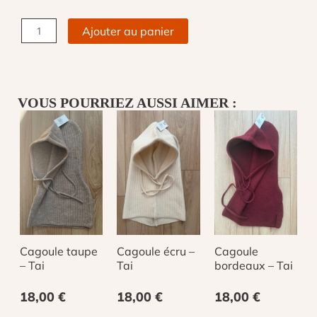
quantité
Ajouter au panier
de
Cagoule
noir
-
VOUS POURRIEZ AUSSI AIMER :
Tai
Cagoule taupe
Cagoule écru –
Cagoule
– Tai
Tai
bordeaux – Tai
18,00
€
18,00
€
18,00
€