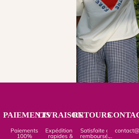
PAIEMENTS
LIVRAISON
RETOURS
CONTA
Paiements
Expéditions
Satisfaite ou
contact
100%
rapides &
remboursée.