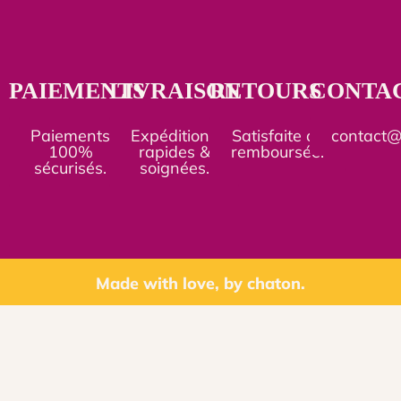
PAIEMENTS
LIVRAISON
RETOURS
CONTA
Paiements
Expéditions
Satisfaite ou
contact
100%
rapides &
remboursée.
sécurisés.
soignées.
Made with love, by chaton.