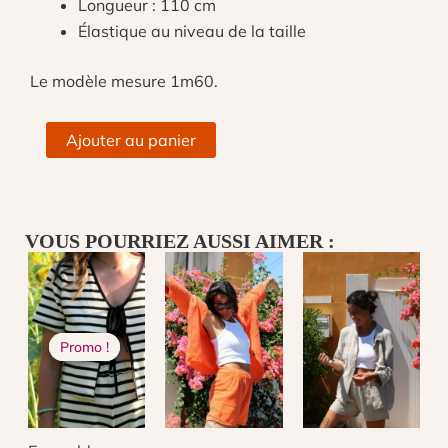
Longueur : 110 cm
Élastique au niveau de la taille
Le modèle mesure 1m60.
quantité
Ajouter au panier
de
Ensemble
en
crochet
VOUS POURRIEZ AUSSI AIMER :
coloré
-
Monoi
LE
LE
Promo !
Promo !
PRIX
PRIX
INITIAL
ACTUEL