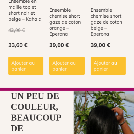
Ensemble en
maille top et
Ensemble
Ensemble
ÉTAIT :
EST :
short noir et
chemise short
chemise short
beige – Kahaia
gaze de coton
gaze de coton
42,00 €.
33,60 €.
orange –
beige –
42,00
€
Eperona
Eperona
33,60
€
39,00
€
39,00
€
Ajouter au
Ajouter au
Ajouter au
panier
panier
panier
UN PEU DE
COULEUR,
BEAUCOUP
DE