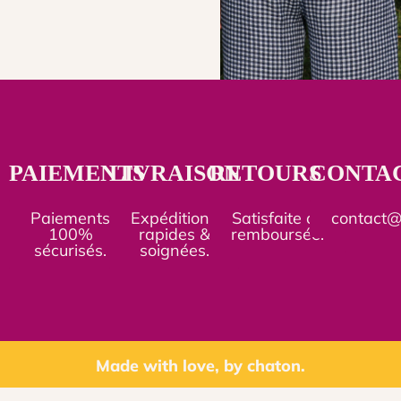
PAIEMENTS
LIVRAISON
RETOURS
CONTA
Paiements
Expéditions
Satisfaite ou
contact
100%
rapides &
remboursée.
sécurisés.
soignées.
Made with love, by chaton.