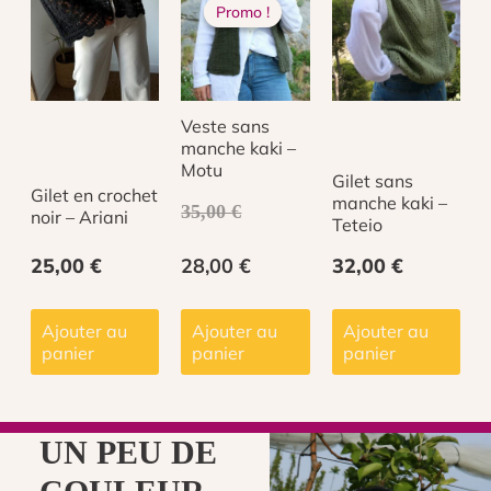
-
Promo !
Promo !
Ponui
PRIX
PRIX
INITIAL
ACTUEL
Veste sans
manche kaki –
ÉTAIT :
EST :
Motu
Gilet sans
Gilet en crochet
manche kaki –
35,00
€
noir – Ariani
35,00 €.
28,00 €.
Teteio
25,00
€
28,00
€
32,00
€
Ajouter au
Ajouter au
Ajouter au
panier
panier
panier
UN PEU DE