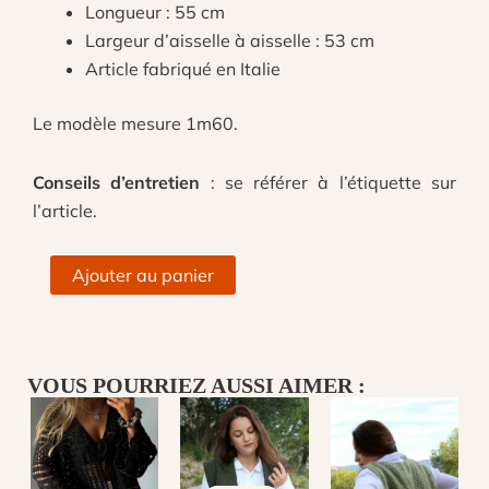
Longueur : 55 cm
Largeur d’aisselle à aisselle : 53 cm
Article fabriqué en Italie
Le modèle mesure 1m60.
Conseils d’entretien
: se référer à l’étiquette sur
l’article.
quantité
Ajouter au panier
de
Gilet
sans
manches
VOUS POURRIEZ AUSSI AIMER :
blanc
coeurs
rouge
LE
LE