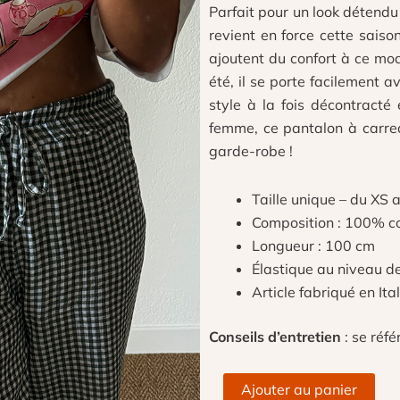
Parfait pour un look détendu 
revient en force cette saiso
ajoutent du confort à ce mod
été, il se porte facilement a
style à la fois décontract
femme, ce pantalon à carre
garde-robe !
Taille unique – du XS 
Composition : 100% c
Longueur : 100 cm
Élastique au niveau de 
Article fabriqué en Ital
Conseils d’entretien
: se référ
quantité
Ajouter au panier