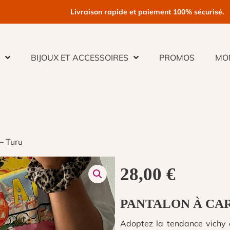
Livraison rapide et paiement 100% sécurisé.
E
BIJOUX ET ACCESSOIRES
PROMOS
MO
– Turu
28,00
€
PANTALON À CA
Adoptez la tendance vichy 