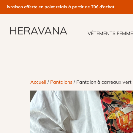
Aller
Livraison offerte en point relais à partir de 70€ d'achat.
au
contenu
HERAVANA
VÊTEMENTS FEMM
Accueil
/
Pantalons
/ Pantalon à carreaux vert 