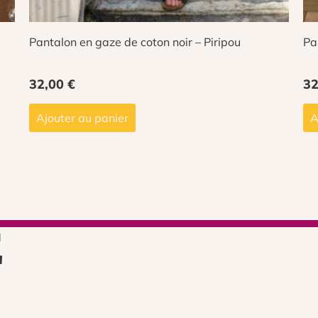
Pantalon en gaze de coton noir – Piripou
Pa
32,00
€
3
Ajouter au panier
A
E
,