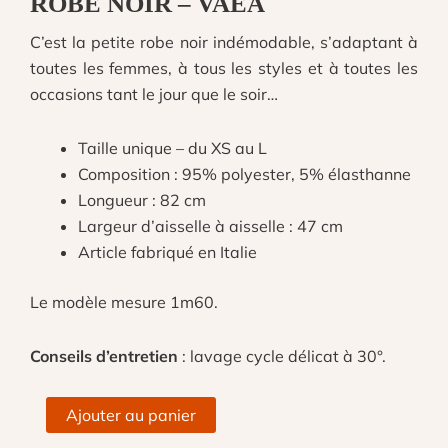
ROBE NOIR – VAEA
C’est la petite robe noir indémodable, s’adaptant à
toutes les femmes, à tous les styles et à toutes les
occasions tant le jour que le soir…
Taille unique – du XS au L
Composition : 95% polyester, 5% élasthanne
Longueur : 82 cm
Largeur d’aisselle à aisselle : 47 cm
Article fabriqué en Italie
Le modèle mesure 1m60.
Conseils d’entretien
: lavage cycle délicat à 30°.
quantité
Ajouter au panier
de