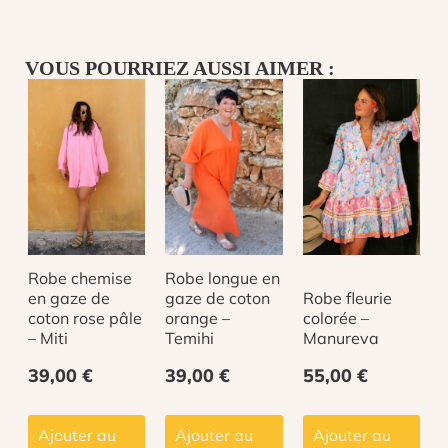
Robe
noir
-
VOUS POURRIEZ AUSSI AIMER :
Vaea
Robe chemise
Robe longue en
en gaze de
gaze de coton
Robe fleurie
coton rose pâle
orange –
colorée –
– Miti
Temihi
Manureva
39,00
€
39,00
€
55,00
€
Ajouter au
Ajouter au
Ajouter au