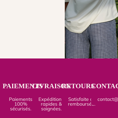
PAIEMENTS
LIVRAISON
RETOURS
CONTA
Paiements
Expéditions
Satisfaite ou
contact
100%
rapides &
remboursée.
sécurisés.
soignées.