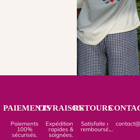
PAIEMENTS
LIVRAISON
RETOURS
CONTA
Paiements
Expéditions
Satisfaite ou
contact
100%
rapides &
remboursée.
sécurisés.
soignées.