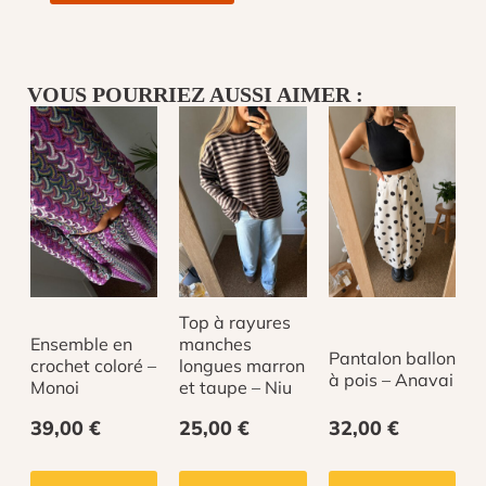
de
T-
shirt
à
VOUS POURRIEZ AUSSI AIMER :
rayures
bleu
et
Ce
blanc
produit
-
a
Noa
plusieurs
variations.
Top à rayures
Les
Ensemble en
manches
options
Pantalon ballon
crochet coloré –
longues marron
à pois – Anavai
peuvent
Monoi
et taupe – Niu
être
39,00
€
25,00
€
32,00
€
choisies
sur