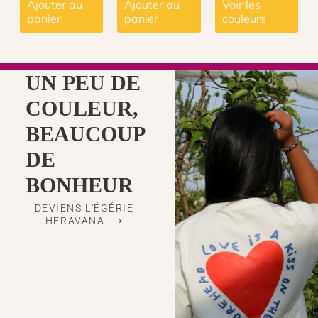
Ajouter au
Ajouter au
Voir les
la
panier
panier
couleurs
page
du
produit
UN PEU DE
COULEUR,
BEAUCOUP
DE
BONHEUR
DEVIENS L'ÉGÉRIE
HERAVANA ⟶