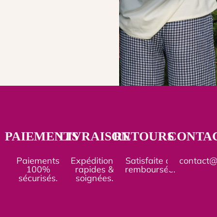
PAIEMENTS
LIVRAISON
RETOURS
CONTA
Paiements
Expéditions
Satisfaite ou
contact
100%
rapides &
remboursée.
sécurisés.
soignées.