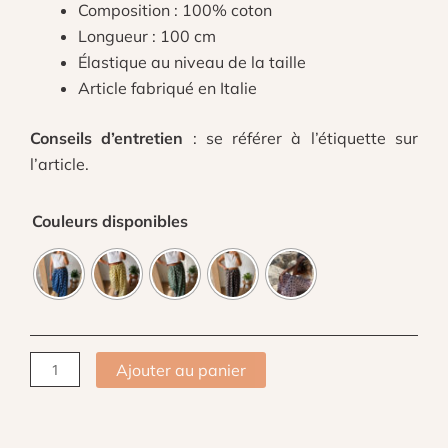
Composition : 100% coton
Longueur : 100 cm
Élastique au niveau de la taille
Article fabriqué en Italie
Conseils d’entretien
: se référer à l’étiquette sur
l’article.
quantité
Couleurs disponibles
de
Pantalon
ballon
à
pois
Ajouter au panier
-
Manuia