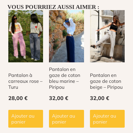
VOUS POURRIEZ AUSSI AIMER :
Pantalon en
Pantalon à
gaze de coton
Pantalon en
carreaux rose –
bleu marine –
gaze de coton
Turu
Piripou
beige – Piripou
28,00
€
32,00
€
32,00
€
Ajouter au
Ajouter au
Ajouter au
panier
panier
panier